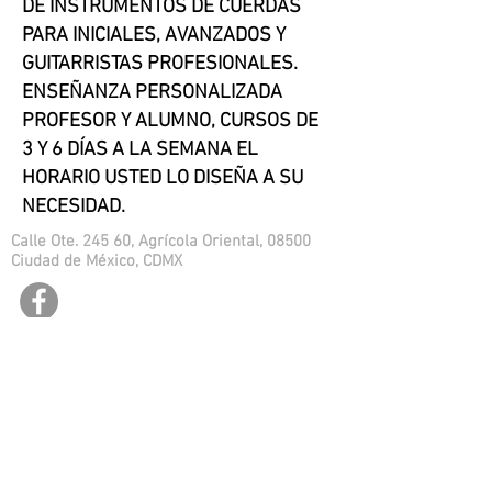
DE INSTRUMENTOS DE CUERDAS
PARA INICIALES, AVANZADOS Y
GUITARRISTAS PROFESIONALES.
ENSEÑANZA PERSONALIZADA
PROFESOR Y ALUMNO, CURSOS DE
3 Y 6 DÍAS A LA SEMANA EL
HORARIO USTED LO DISEÑA A SU
NECESIDAD.
Calle Ote. 245 60, Agrícola Oriental, 08500
Ciudad de México, CDMX
guitarras.jaro@hotmail.com
HORARIO DE ATENCIÓN
Lunes a sábado de 10:00 a.m. a 9:00 p.m
Domingos y días festivos de 10:00 a.m. a 5:30 p.m